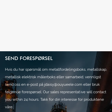
Hvordan kan elbil-ladebokser i børstet
rustfritt stål bli den nye målestokken for
garasjeestetikk?
Se mer >>
SEND FORESPØRSEL
Hvis du har spørsmål om metallfordelingsboks, metallskap,
metallisk elektrisk målerboks eller samarbeid, vennligst
send oss ​​en e-post på jdaisy@ouyueele.com eller bruk
følgende forespørsel. Our sales representative will contact
you within 24 hours. Takk for din interesse for produktene
våre.