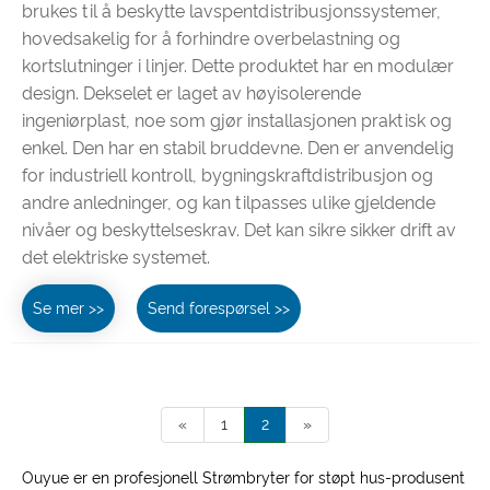
brukes til å beskytte lavspentdistribusjonssystemer,
hovedsakelig for å forhindre overbelastning og
kortslutninger i linjer. Dette produktet har en modulær
design. Dekselet er laget av høyisolerende
ingeniørplast, noe som gjør installasjonen praktisk og
enkel. Den har en stabil bruddevne. Den er anvendelig
for industriell kontroll, bygningskraftdistribusjon og
andre anledninger, og kan tilpasses ulike gjeldende
nivåer og beskyttelseskrav. Det kan sikre sikker drift av
det elektriske systemet.
Se mer >>
Send forespørsel >>
«
1
2
»
Ouyue er en profesjonell Strømbryter for støpt hus-produsent